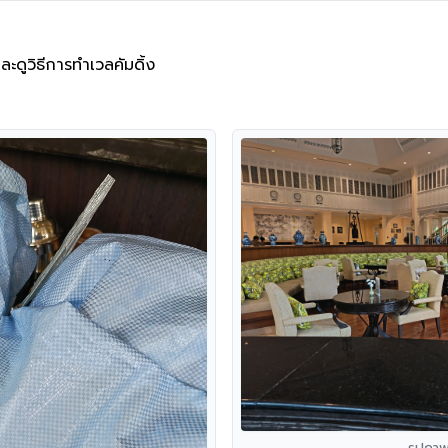
ละดูวิธีการทำเวลคัมดิ้ง