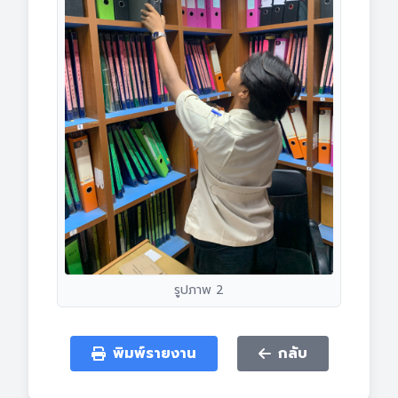
รูปภาพ 2
พิมพ์รายงาน
กลับ