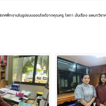
รนิเทศฝึกงานในรูปแบบออนไซด์จากคุณครู โสภา มั่นเรือง แผนกวิชาคอ