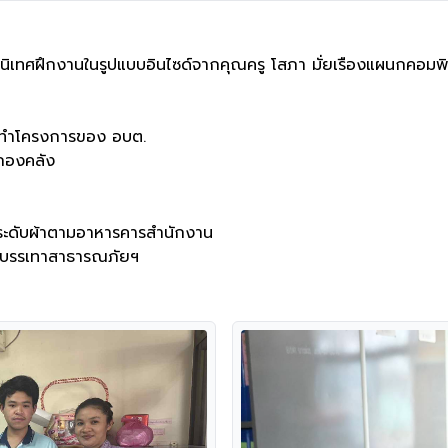
นิเทศฝึกงานในรูปแบบอินไซด์จากคุณครู โสภา มั่ยเรืองแผนกคอมพิวเ
ัดทำโครงการของ อบต.

กองคลัง

ประดับผ้าตามอาหารคารสำนักงาน

และบรรเทาสาธารณภัยฯ