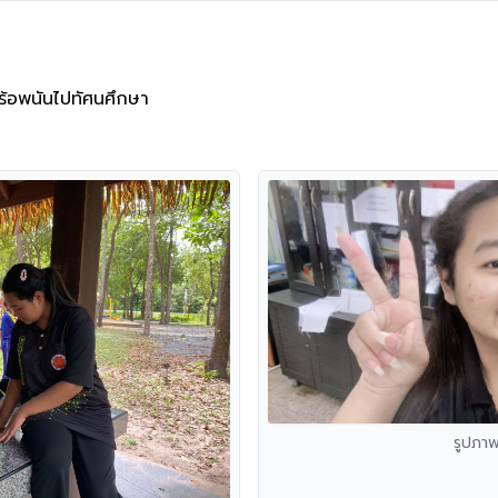
คร้อพนันไปทัศนศึกษา
รูปภา